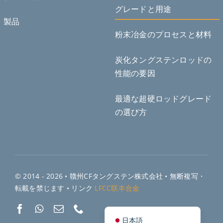
Deutsch (Sie)
グレードと用途
製品
Português do Brasil
粉末冶金のプロセスと材料
Čeština
Español de México
炭化タングステンロッドの
性能の要因
ไทย
Bahasa Indonesia
最適な超硬ロッドグレード
Türkçe
の選び方
한국어
Tiếng Việt
Русский
繁體中文
© 2014 - 2026 •
贛州CFタングステン株式会社
• 無断複写・
简体中文
転載を禁じます • リンク
LFCC联丰合金
English
日本語