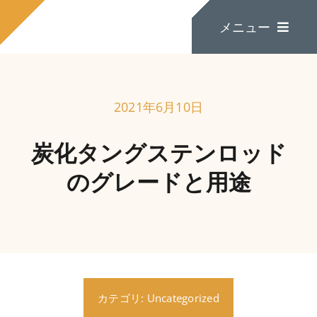
コ
メニュー
ン
テ
ン
ツ
家
に
2021年6月10日
ス
私たちについて
キ
炭化タングステンロッド
ッ
のグレードと用途
プ
製品
お問い合わせ
カテゴリ:
Uncategorized