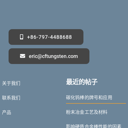
+86-797-4488688
eric@cftungsten.com
最近的帖子
关于我们
Deutsch (Sie)
碳化钨棒的牌号和应用
联系我们
Português do Brasil
Čeština
粉末冶金工艺及材料
产品
Español de México
影响硬质合金棒性能的因素
ไทย