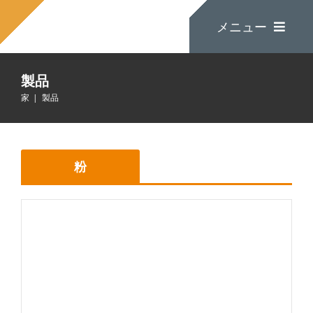
コ
メニュー
ン
テ
ン
製品
ツ
家
家
製品
に
ス
私たちについて
キ
ッ
粉
プ
製品
お問い合わせ