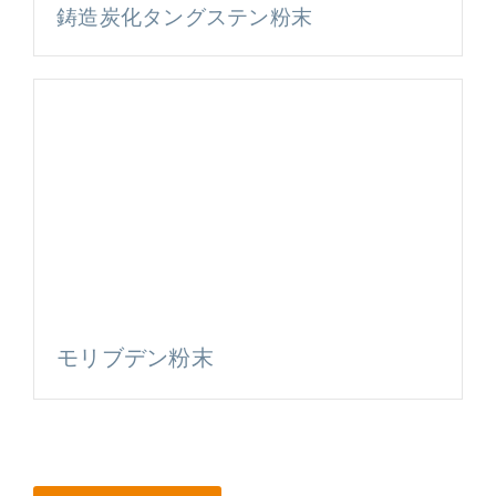
鋳造炭化タングステン粉末
モリブデン粉末