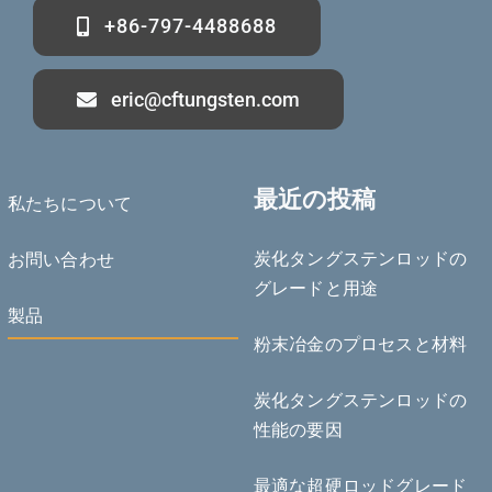
+86-797-4488688
eric@cftungsten.com
最近の投稿
私たちについて
炭化タングステンロッドの
お問い合わせ
Deutsch (Sie)
グレードと用途
製品
Português do Brasil
粉末冶金のプロセスと材料
Čeština
Español de México
炭化タングステンロッドの
性能の要因
ไทย
Bahasa Indonesia
最適な超硬ロッドグレード