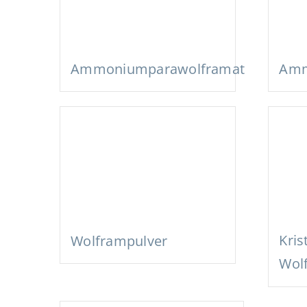
Ammoniumparawolframat
Amm
Kris
Wolframpulver
Wol