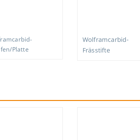
framcarbid-
Wolframcarbid-
ifen/Platte
Frässtifte