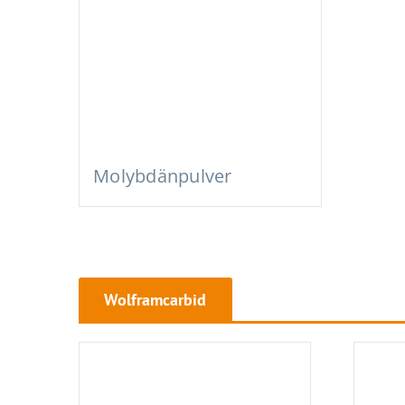
Molybdänpulver
Wolframcarbid