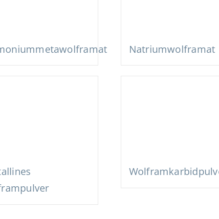
oniummetawolframat
Natriumwolframat
tallines
Wolframkarbidpulv
frampulver