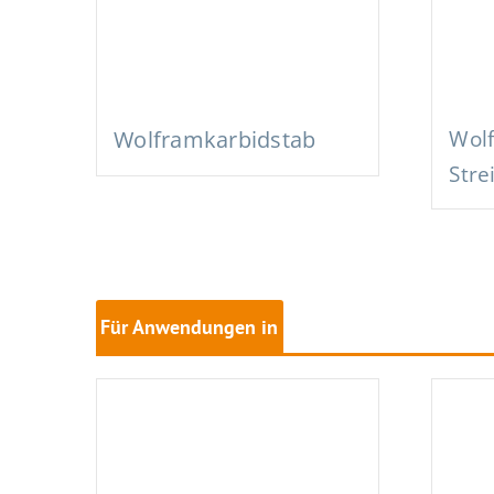
Wolframkarbidstab
Wol
Stre
Für Anwendungen in
der Stahlherstellung