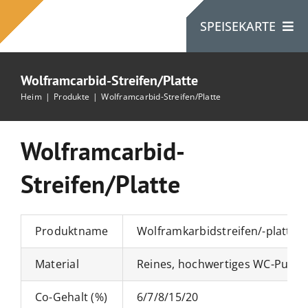
Zum
SPEISEKARTE
Inhalt
springen
Wolframcarbid-Streifen/Platte
Heim
Heim
Produkte
Wolframcarbid-Streifen/Platte
Über Uns
Wolframcarbid-
Streifen/Platte
Produkte
Kontaktiere Uns
Produktname
Wolframkarbidstreifen/-platte
Material
Reines, hochwertiges WC-Pulver
Co-Gehalt (%)
6/7/8/15/20