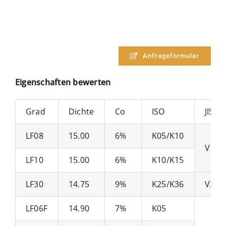
Anfrageformular
Eigenschaften bewerten
Grad
Dichte
Co
ISO
JIS
LF08
15.00
6%
K05/K10
V1
LF10
15.00
6%
K10/K15
LF30
14.75
9%
K25/K36
V3
LF06F
14.90
7%
K05