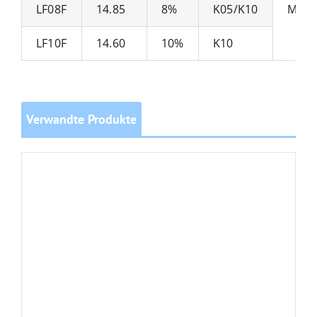
LF08F
14.85
8%
K05/K10
Mikr
LF10F
14.60
10%
K10
Verwandte Produkte