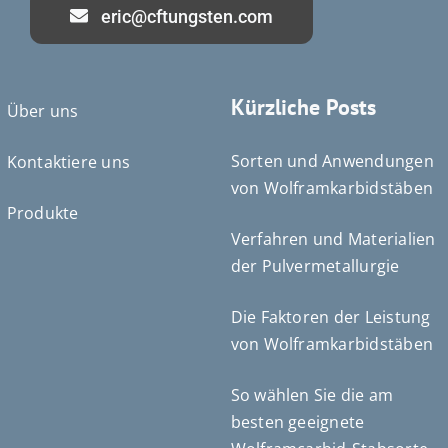
eric@cftungsten.com
Kürzliche Posts
Über uns
Sorten und Anwendungen
Kontaktiere uns
von Wolframkarbidstäben
Produkte
Verfahren und Materialien
der Pulvermetallurgie
Português do Brasil
Čeština
Die Faktoren der Leistung
Español de México
von Wolframkarbidstäben
ไทย
So wählen Sie die am
Bahasa Indonesia
besten geeignete
Türkçe