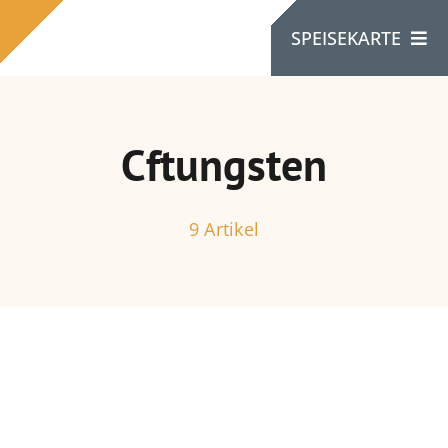
Zum
SPEISEKARTE
Inhalt
springen
Heim
Cftungsten
Über Uns
9 Artikel
Produkte
Kontaktiere Uns