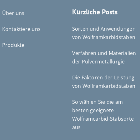
Kürzliche Posts
Über uns
Sorten und Anwendungen
Kontaktiere uns
von Wolframkarbidstäben
Produkte
Verfahren und Materialien
der Pulvermetallurgie
Português do Brasil
Čeština
Die Faktoren der Leistung
Español de México
von Wolframkarbidstäben
ไทย
So wählen Sie die am
Bahasa Indonesia
besten geeignete
Türkçe
Wolframcarbid-Stabsorte
日本語
aus
한국어