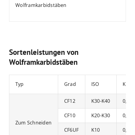
Wolframkarbidstäben
Sortenleistungen von
Wolframkarbidstäben
Typ
Grad
ISO
Korn
CF12
K30-K40
0,6μ
CF10
K20-K30
0,8 
Zum Schneiden
CF6UF
K10
0,4μ