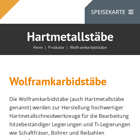
Zum
SPEISEKARTE
Inhalt
springen
Hartmetallstäbe
Heim
Heim
Produkte
Wolframkarbidstäbe
Über Uns
Wolframkarbidstäbe
Produkte
Die Wolframkarbidstäbe (auch Hartmetallstäbe
Kontaktiere Uns
genannt) werden zur Herstellung hochwertiger
Hartmetallschneidwerkzeuge für die Bearbeitung
hitzebeständiger Legierungen und Ti-Legierungen
wie Schaftfräser, Bohrer und Reibahlen