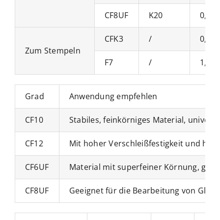
CF8UF
K20
0,4μ
CFK3
/
0,8–
Zum Stempeln
F7
/
1,0 
Grad
Anwendung empfehlen
CF10
Stabiles, feinkörniges Material, univer
CF12
Mit hoher Verschleißfestigkeit und he
CF6UF
Material mit superfeiner Körnung, gee
CF8UF
Geeignet für die Bearbeitung von Glasf