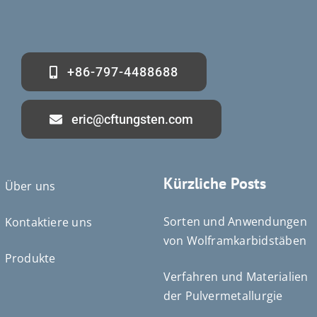
+86-797-4488688
eric@cftungsten.com
Kürzliche Posts
Über uns
Sorten und Anwendungen
Kontaktiere uns
von Wolframkarbidstäben
Produkte
Verfahren und Materialien
der Pulvermetallurgie
Português do Brasil