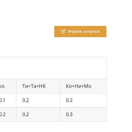
Форма запроса
кл.
Ти+Та+Нб
Ко+Ни+Мо
0.1
0.2
0.2
0.2
0.2
0.3