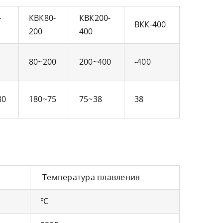
-
КВК80-
КВК200-
ВКК-400
200
400
80~200
200~400
-400
80
180~75
75~38
38
Температура плавления
℃