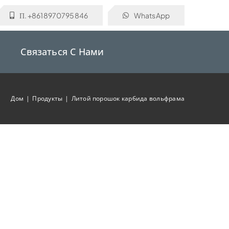
П. +8618970795846
WhatsApp
Связаться С Нами
Дом
Продукты
Литой порошок карбида вольфрама