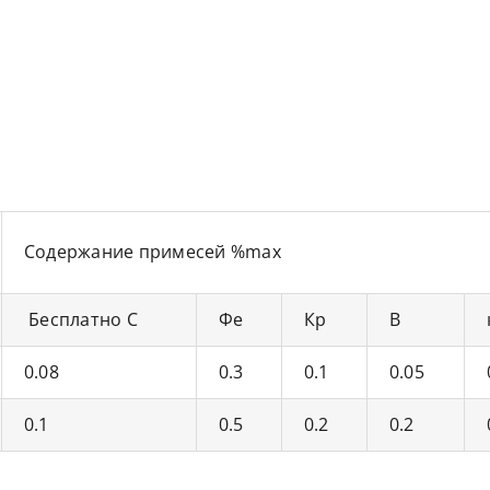
Содержание примесей %max
Бесплатно С
Фе
Кр
В
0.08
0.3
0.1
0.05
0.1
0.5
0.2
0.2