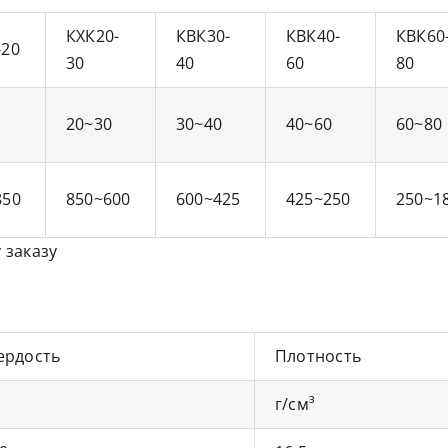
КХК20-
КВК30-
КВК40-
КВК60
-20
30
40
60
80
20~30
30~40
40~60
60~80
850
850~600
600~425
425~250
250~1
 заказу
ердость
Плотность
г/см³