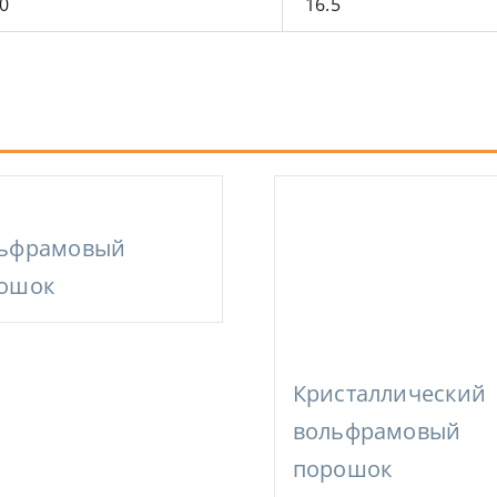
0
16.5
ьфрамовый
ошок
Кристаллический
вольфрамовый
порошок