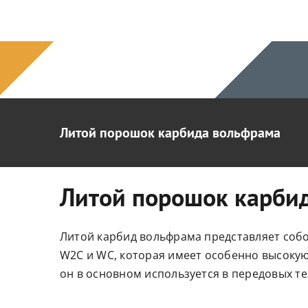
перейти
к
содержанию
Литой порошок карбида вольфрама
Литой порошок карби
Литой карбид вольфрама представляет соб
W2C и WC, которая имеет особенно высокую
он в основном используется в передовых те