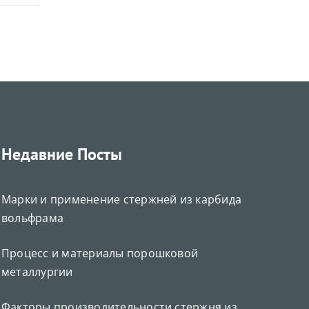
Недавние Посты
Марки и применение стержней из карбида
Deutsch (Sie)
вольфрама
Português do Brasil
Čeština
Процесс и материалы порошковой
Español de México
металлургии
ไทย
Факторы производительности стержня из