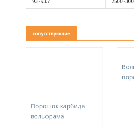
93~93.7
2500~300
сопутствующие
товары
Вол
пор
Порошок карбида
вольфрама