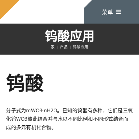
跳
菜单
至
内
容
钨酸应用
家
家
产品
钨酸应用
关于我们
钨酸
产品
联系我们
分子式为mWO3·nH2O。已知的钨酸有多种，它们是三氧
化钨WO3彼此结合并与水以不同比例和不同形式结合而
成的多元有机化合物。