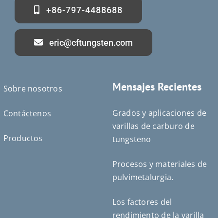
+86-797-4488688
eric@cftungsten.com
Mensajes Recientes
Sobre nosotros
Grados y aplicaciones de
Contáctenos
varillas de carburo de
Productos
tungsteno
Procesos y materiales de
pulvimetalurgia.
Deutsch (Sie)
Português do Brasil
Los factores del
Čeština
rendimiento de la varilla