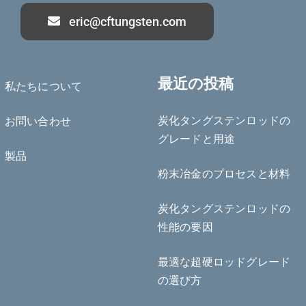
eric@cftungsten.com
最近の投稿
私たちについて
炭化タングステンロッドの
お問い合わせ
Deutsch (Sie)
グレードと用途
製品
Português do Brasil
粉末冶金のプロセスと材料
Čeština
Español de México
炭化タングステンロッドの
性能の要因
ไทย
Bahasa Indonesia
最適な超硬ロッドグレード
Türkçe
の選び方
한국어