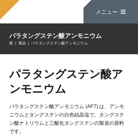
コ
メニュー
ン
テ
ン
パラタングステン酸アンモニウム
ツ
家
家
製品
パラタングステン酸アンモニウム
に
ス
私たちについて
キ
パラタングステン酸ア
ッ
プ
製品
ンモニウム
お問い合わせ
パラタングステン酸アンモニウム (APT) は、アンモ
ニウムとタングステンの白色結晶塩で、タングステ
ン酸ナトリウムと三酸化タングステンの製造の原料
です。