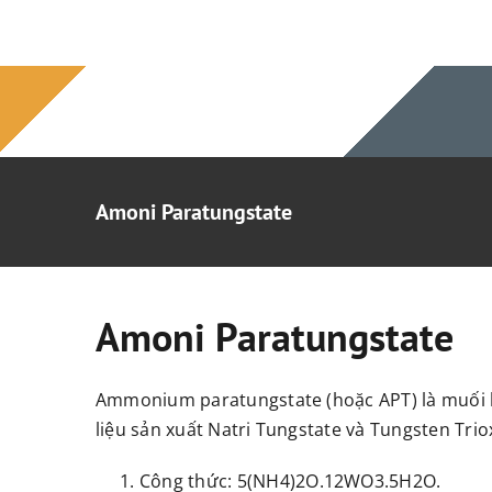
Chuyển
đến
nội
dung
Amoni Paratungstate
Amoni Paratungstate
Ammonium paratungstate (hoặc APT) là muối k
liệu sản xuất Natri Tungstate và Tungsten Trio
Công thức: 5(NH4)2O.12WO3.5H2O.