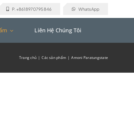
P. +8618970795846
WhatsApp
hẩm
Liên Hệ Chúng Tôi
Trang chủ
Các sản phẩm
Amoni Paratungstate