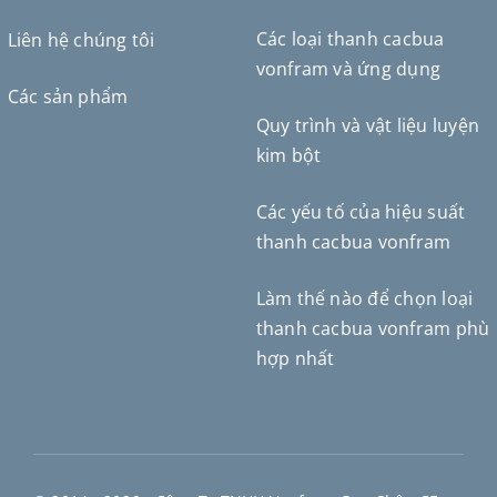
Các loại thanh cacbua
Liên hệ chúng tôi
vonfram và ứng dụng
Các sản phẩm
Quy trình và vật liệu luyện
Deutsch (Sie)
kim bột
Português do Brasil
Čeština
Các yếu tố của hiệu suất
Español de México
thanh cacbua vonfram
ไทย
Làm thế nào để chọn loại
Bahasa Indonesia
thanh cacbua vonfram phù
Türkçe
hợp nhất
日本語
한국어
Русский
繁體中文