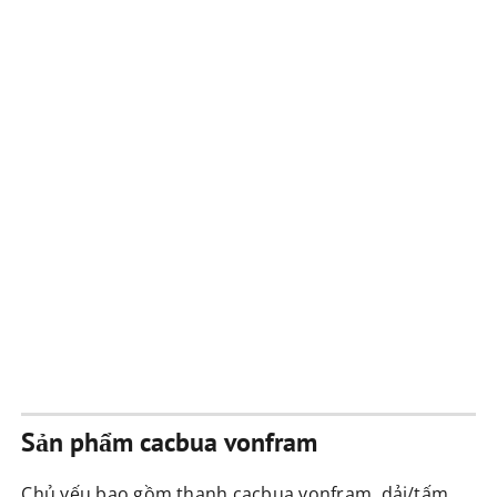
Sản phẩm cacbua vonfram
Chủ yếu bao gồm thanh cacbua vonfram, dải/tấm