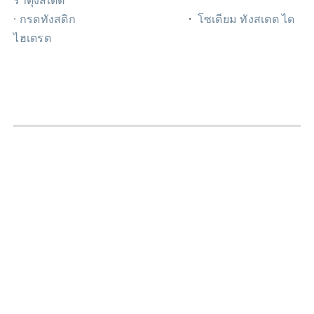
ราตุงสเตต
· กรดทังสติก
·
โซเดียม ทังสเตต ได
ไฮเดรต