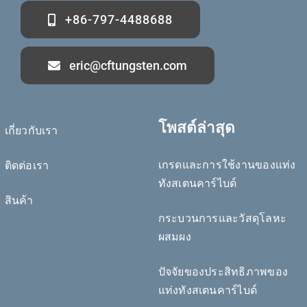
+86-797-4488688
eric@cftungsten.com
โพสต์ล่าสุด
เกี่ยวกับเรา
เกรดและการใช้งานของแท่ง
ติดต่อเรา
ทังสเตนคาร์ไบด์
Deutsch (Sie)
สินค้า
กระบวนการและวัสดุโลหะ
Português do Brasil
ผสมผง
Čeština
Español de México
ปัจจัยของประสิทธิภาพของ
แท่งทังสเตนคาร์ไบด์
Bahasa Indonesia