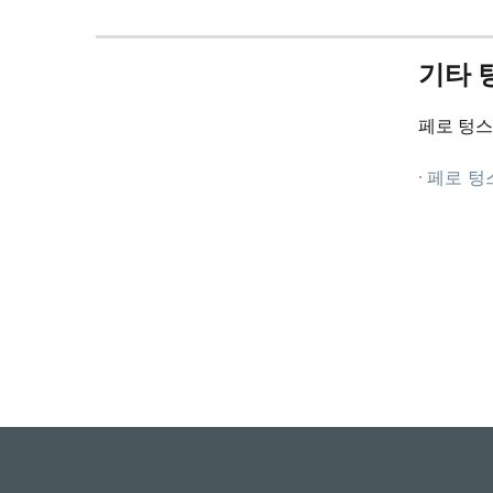
기타 
페로 텅스
· 페로 