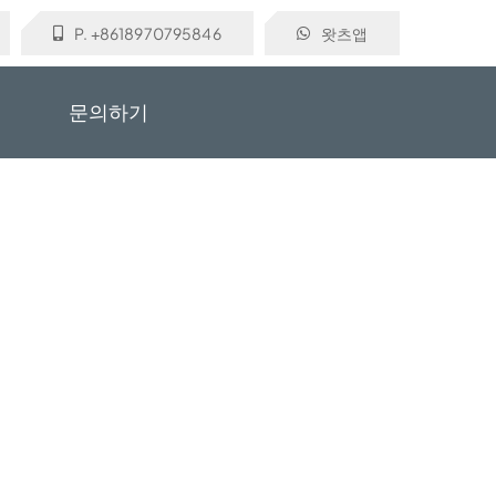
P. +8618970795846
왓츠앱
문의하기