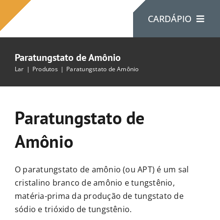
Ir
CARDÁPIO
para
o
conteúdo
Paratungstato de Amônio
Lar
Lar
Produtos
Paratungstato de Amônio
Sobre Nós
Paratungstato de
Produtos
Amônio
Contate-Nos
O paratungstato de amônio (ou APT) é um sal
cristalino branco de amônio e tungstênio,
matéria-prima da produção de tungstato de
sódio e trióxido de tungstênio.