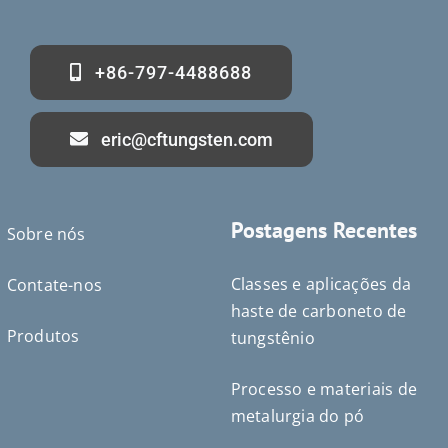
+86-797-4488688
eric@cftungsten.com
Postagens Recentes
Sobre nós
Classes e aplicações da
Contate-nos
haste de carboneto de
Produtos
tungstênio
Processo e materiais de
metalurgia do pó
Deutsch (Sie)
Čeština