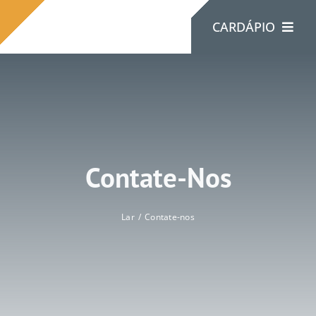
Ir
CARDÁPIO
para
o
conteúdo
Lar
Sobre Nós
Contate-Nos
Produtos
Lar
Contate-nos
Contate-Nos