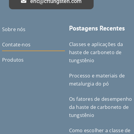
eric@cftungsten.com
Postagens Recentes
Sobre nós
Classes e aplicações da
Contate-nos
haste de carboneto de
Produtos
tungstênio
Processo e materiais de
metalurgia do pó
Deutsch (Sie)
Čeština
Os fatores de desempenho
Español de México
da haste de carboneto de
ไทย
tungstênio
Bahasa Indonesia
Como escolher a classe de
Türkçe