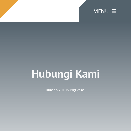
Lewati
MENU
ke
konten
Rumah
Tentang Kami
Hubungi Kami
Produk
Rumah
Hubungi kami
Hubungi Kami