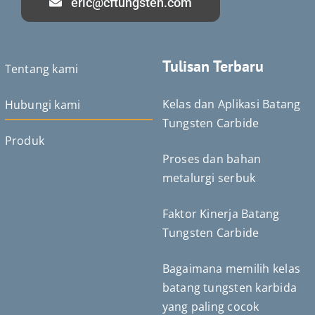
eric@cftungsten.com
Tulisan Terbaru
Tentang kami
Kelas dan Aplikasi Batang
Hubungi kami
Tungsten Carbide
Produk
Proses dan bahan
Deutsch (Sie)
metalurgi serbuk
Português do Brasil
Čeština
Faktor Kinerja Batang
Español de México
Tungsten Carbide
ไทย
Bagaimana memilih kelas
Türkçe
batang tungsten karbida
日本語
yang paling cocok