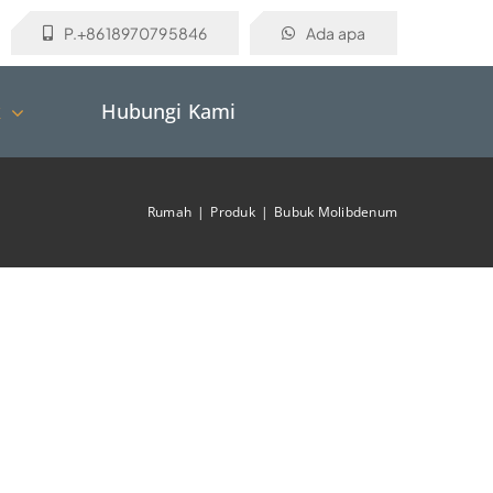
P.+8618970795846
Ada apa
k
Hubungi Kami
Rumah
Produk
Bubuk Molibdenum