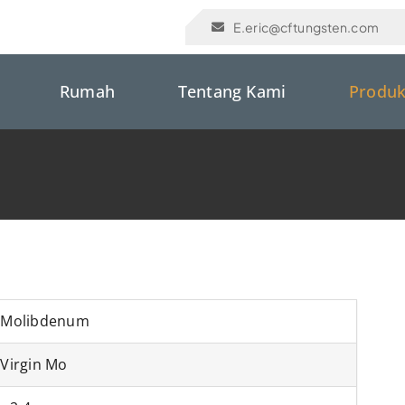
E.eric@cftungsten.com
Rumah
Tentang Kami
Produ
 Molibdenum
Virgin Mo