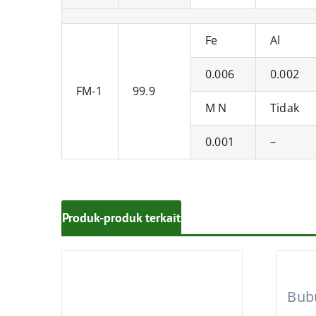
Fe
Al
0.006
0.002
FM-1
99.9
M N
Tidak
0.001
–
Produk-produk terkait
Bub