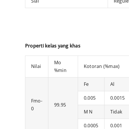
Sial
Regule
Properti kelas yang khas
Mo
Nilai
Kotoran (%max)
%min
Fe
Al
0.005
0.0015
Fmo-
99.95
0
M N
Tidak
0.0005
0.001