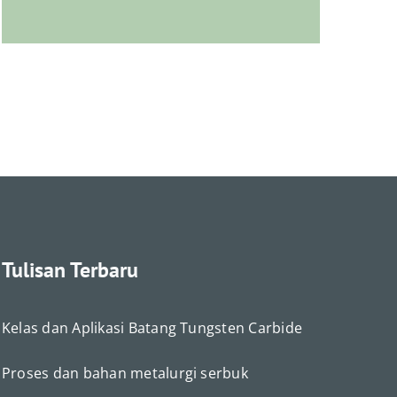
Deutsch (Sie)
Tulisan Terbaru
Português do Brasil
Čeština
Kelas dan Aplikasi Batang Tungsten Carbide
Español de México
Proses dan bahan metalurgi serbuk
ไทย