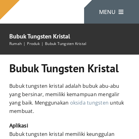
Lewati
MENU
ke
konten
Bubuk Tungsten Kristal
Rumah
Rumah
Produk
Bubuk Tungsten Kristal
Tentang Kami
Bubuk Tungsten Kristal
Produk
Bubuk tungsten kristal adalah bubuk abu-abu
yang bersinar, memiliki kemampuan mengalir
yang baik. Menggunakan
oksida tungsten
untuk
Hubungi Kami
membuat.
Aplikasi
Bubuk tungsten kristal memiliki keunggulan