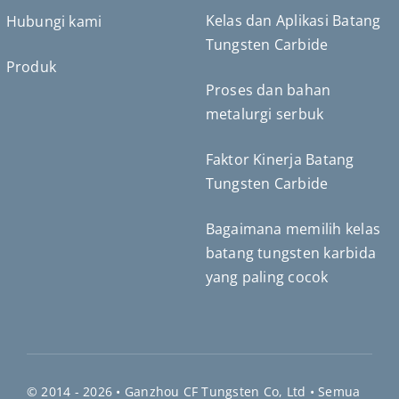
Kelas dan Aplikasi Batang
Hubungi kami
Tungsten Carbide
Produk
Proses dan bahan
Deutsch (Sie)
metalurgi serbuk
Português do Brasil
Čeština
Faktor Kinerja Batang
Español de México
Tungsten Carbide
ไทย
Bagaimana memilih kelas
Türkçe
batang tungsten karbida
日本語
yang paling cocok
한국어
Tiếng Việt
Русский
繁體中文
© 2014 - 2026 •
Ganzhou CF Tungsten Co, Ltd
• Semua