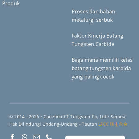
Produk
Proses dan bahan
Deutsch (Sie)
metalurgi serbuk
Português do Brasil
Čeština
Faktor Kinerja Batang
Español de México
Tungsten Carbide
ไทย
Bagaimana memilih kelas
Türkçe
batang tungsten karbida
日本語
yang paling cocok
한국어
Tiếng Việt
Русский
繁體中文
© 2014 - 2026 •
Ganzhou CF Tungsten Co, Ltd
• Semua
Hak Dilindungi Undang-Undang • Tautan
简体中文
LFCC 联丰合金
English