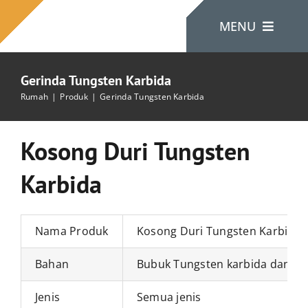
Lewati
MENU
ke
konten
Gerinda Tungsten Karbida
Rumah
Rumah
Produk
Gerinda Tungsten Karbida
Tentang Kami
Kosong Duri Tungsten
Karbida
Produk
Hubungi Kami
Nama Produk
Kosong Duri Tungsten Karbida
Bahan
Bubuk Tungsten karbida dan bub
Jenis
Semua jenis