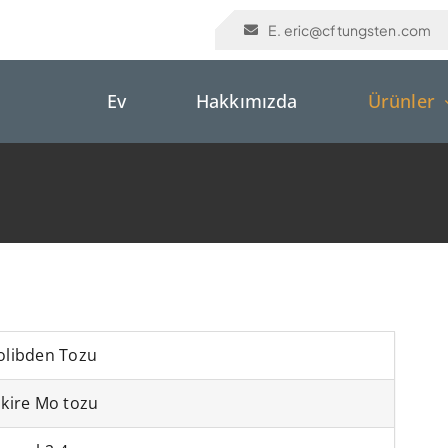
E. eric@cftungsten.com
Ev
Hakkımızda
Ürünler
libden Tozu
kire Mo tozu