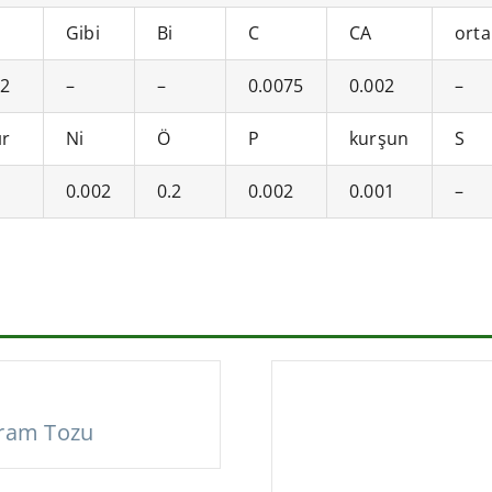
Gibi
Bi
C
CA
orta
02
–
–
0.0075
0.002
–
ır
Ni
Ö
P
kurşun
S
0.002
0.2
0.002
0.001
–
fram Tozu