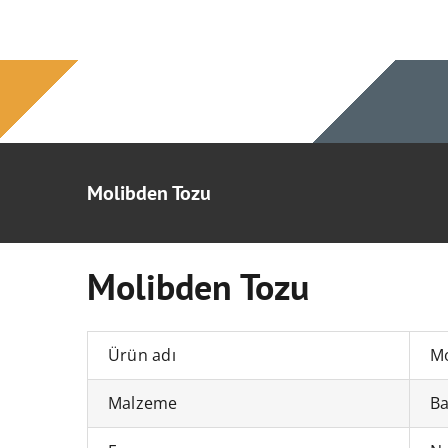
İçeriğe
atla
Molibden Tozu
Molibden Tozu
Ürün adı
Mo
Malzeme
Ba