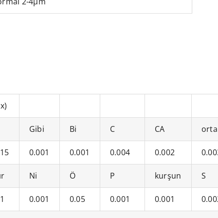
ormal 2-4μm
x)
Gibi
Bi
C
CA
orta
015
0.001
0.001
0.004
0.002
0.00
ır
Ni
Ö
P
kurşun
S
01
0.001
0.05
0.001
0.001
0.00