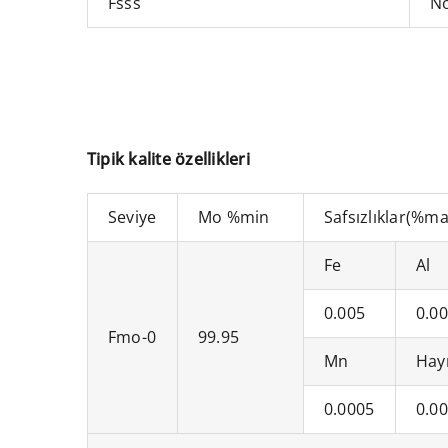
Fsss
N
Tipik kalite özellikleri
Seviye
Mo %min
Safsızlıklar(%ma
Fe
Al
0.005
0.0
Fmo-0
99.95
Mn
Hay
0.0005
0.0