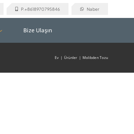
P.+8618970795846
Naber
Bize Ulaşın
Ev
Ürünler
Molibden Tozu