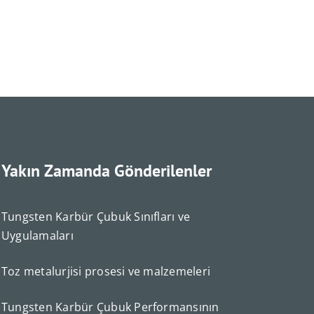
Yakın Zamanda Gönderilenler
Deutsch (Sie)
Tungsten Karbür Çubuk Sınıfları ve
Português do Brasil
Uygulamaları
Čeština
Español de México
Toz metalurjisi prosesi ve malzemeleri
ไทย
Tungsten Karbür Çubuk Performansının