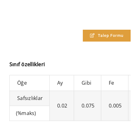
Talep Formu
Sınıf özellikleri
Öğe
Ay
Gibi
Fe
C
Safsızlıklar
0.02
0.075
0.005
0
(%maks)