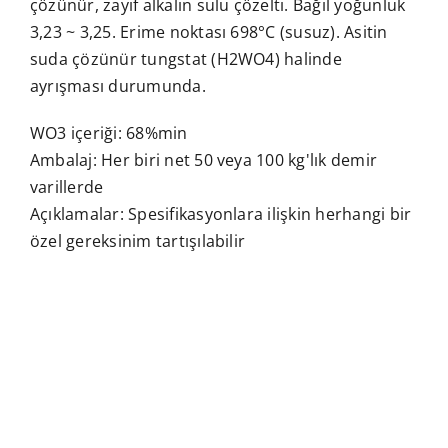
çözünür, zayıf alkalin sulu çözelti. Bağıl yoğunluk
3,23 ~ 3,25. Erime noktası 698°C (susuz). Asitin
suda çözünür tungstat (H2WO4) halinde
ayrışması durumunda.
WO3 içeriği: 68%min
Ambalaj: Her biri net 50 veya 100 kg'lık demir
varillerde
Açıklamalar: Spesifikasyonlara ilişkin herhangi bir
özel gereksinim tartışılabilir