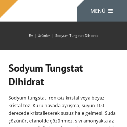
İçeriğe
MENÜ
atla
Ev
Ürünler
Sodyum Tungstat Dihidrat
Ev
Hakkımızda
Sodyum Tungstat
Ürünler
Dihidrat
Bize Ulaşın
Sodyum tungstat, renksiz kristal veya beyaz
kristal toz. Kuru havada ayrışma, suyun 100
derecede kristalleşerek susuz hale gelmesi. Suda
çözünür, etanolde çözünmez, sıvı amonyakta az