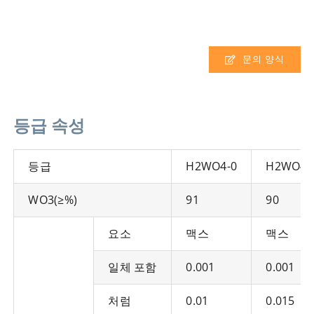
문의 양식
등급 속성
등급
H2WO4-0
H2WO4-
WO3(≥%)
91
90
요소
맥스
맥스
일체 포함
0.001
0.001
처럼
0.01
0.015