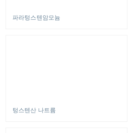
파라텅스텐암모늄
텅스텐산 나트륨