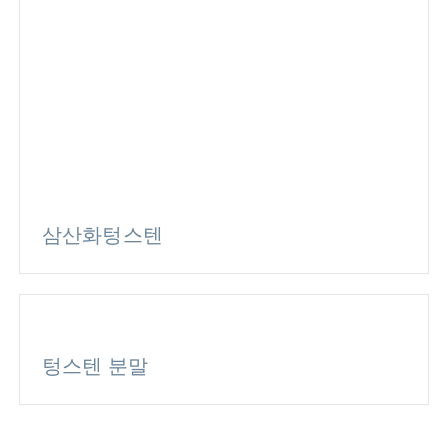
삼산화텅스텐
텅스텐 분말