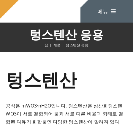
콘
메뉴
텐
츠
로
텅스텐산 응용
건
집
너
집
제품
텅스텐산 응용
뛰
회사 소개
기
텅스텐산
제품
문의하기
공식은 mWO3·nH2O입니다. 텅스텐산은 삼산화텅스텐
WO3이 서로 결합되어 물과 서로 다른 비율과 형태로 결
합된 다유기 화합물인 다양한 텅스텐산이 알려져 있다.