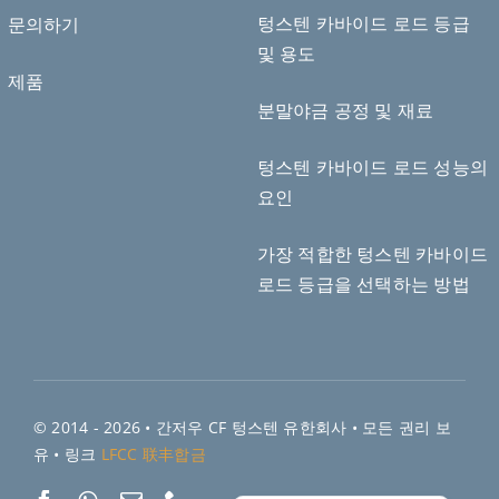
텅스텐 카바이드 로드 등급
문의하기
Deutsch (Sie)
및 용도
제품
Português do Brasil
분말야금 공정 및 재료
Čeština
Español de México
텅스텐 카바이드 로드 성능의
요인
ไทย
Bahasa Indonesia
가장 적합한 텅스텐 카바이드
Türkçe
로드 등급을 선택하는 방법
日本語
Tiếng Việt
Русский
繁體中文
© 2014 - 2026 •
간저우 CF 텅스텐 유한회사
• 모든 권리 보
简体中文
유 • 링크
LFCC 联丰합금
English