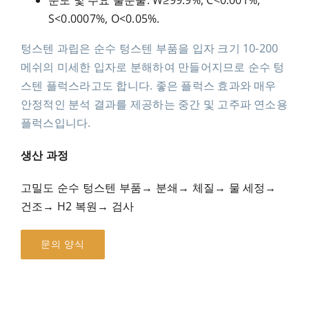
순도 및 주요 불순물: W≥99.9%, C<0.001%,
S<0.0007%, O<0.05%.
텅스텐 과립은 순수 텅스텐 부품을 입자 크기 10-200
메쉬의 미세한 입자로 분해하여 만들어지므로 순수 텅
스텐 플럭스라고도 합니다. 좋은 플럭스 효과와 매우
안정적인 분석 결과를 제공하는 중간 및 고주파 연소용
플럭스입니다.
생산 과정
고밀도 순수 텅스텐 부품→ 분쇄→ 체질→ 물 세정→
건조→ H2 복원→ 검사
문의 양식