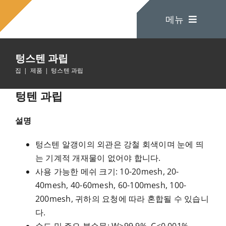
콘
메뉴
텐
츠
로
텅스텐 과립
건
집
집
제품
텅스텐 과립
너
뛰
텅텐 과립
회사 소개
기
설명
제품
텅스텐 알갱이의 외관은 강철 회색이며 눈에 띄
는 기계적 개재물이 없어야 합니다.
문의하기
사용 가능한 메쉬 크기: 10-20mesh, 20-
40mesh, 40-60mesh, 60-100mesh, 100-
200mesh, 귀하의 요청에 따라 혼합될 수 있습니
다.