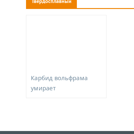
Твердосплавный
штамп
Карбид вольфрама
умирает