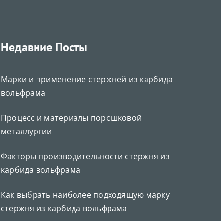
Недавние Посты
Марки и применение стержней из карбида
Deutsch (Sie)
вольфрама
Português do Brasil
Čeština
Процесс и материалы порошковой
Español de México
металлургии
ไทย
Факторы производительности стержня из
Bahasa Indonesia
карбида вольфрама
Türkçe
Как выбрать наиболее подходящую марку
日本語
стержня из карбида вольфрама
한국어