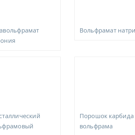
авольфрамат
Вольфрамат натр
ония
сталлический
Порошок карбида
ьфрамовый
вольфрама