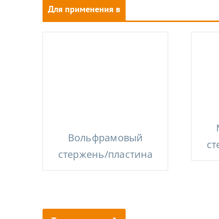
Для применения в
производстве стали
Вольфрамовый
ст
стержень/пластина