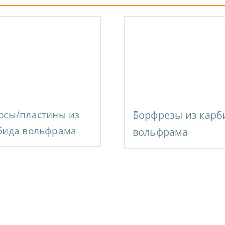
осы/пластины из
Борфрезы из карб
бида вольфрама
вольфрама