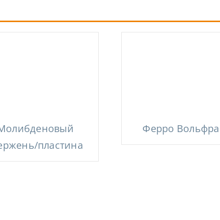
Молибденовый
Ферро Вольфр
ержень/пластина