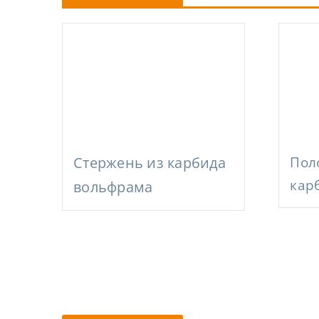
Стержень из карбида
Пол
кар
вольфрама