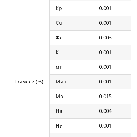
Кр
0.001
0
Cu
0.001
0
Фе
0.003
0
К
0.001
0
мг
0.001
0
Примеси (%)
Мин.
0.001
0
Мо
0.015
0
На
0.004
0
Ни
0.001
0