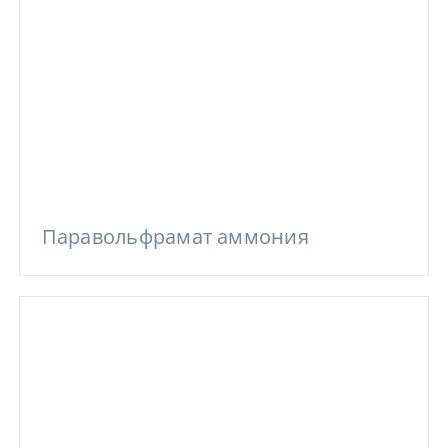
Паравольфрамат аммония