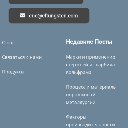
eric@cftungsten.com
Недавние Посты
О нас
Марки и применение
Связаться с нами
стержней из карбида
Продукты
вольфрама
Процесс и материалы
порошковой
металлургии
Факторы
Deutsch (Sie)
производительности
Português do Brasil