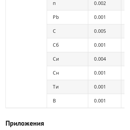
п
0.002
0
Pb
0.001
0
С
0.005
0
Сб
0.001
0
Си
0.004
0
Сн
0.001
0
Ти
0.001
0
В
0.001
0
Приложения