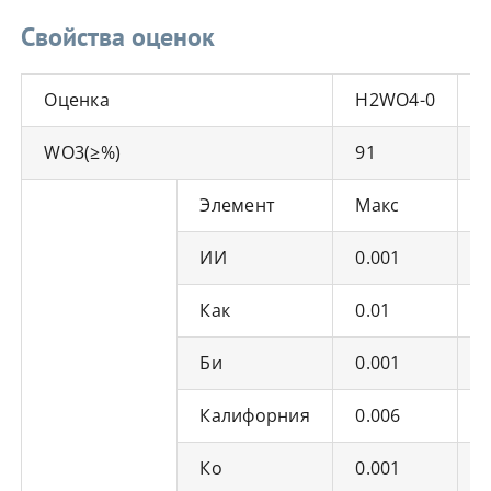
Свойства оценок
Оценка
H2WO4-0
WO3(≥%)
91
9
Элемент
Макс
ИИ
0.001
0
Как
0.01
0
Би
0.001
0
Калифорния
0.006
0
Ко
0.001
0