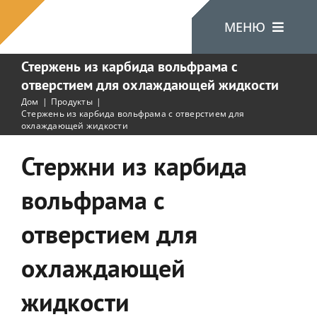
перейти
МЕНЮ
к
содержанию
Стержень из карбида вольфрама с
отверстием для охлаждающей жидкости
Дом
Дом
Продукты
Стержень из карбида вольфрама с отверстием для
охлаждающей жидкости
О Нас
Стержни из карбида
Продукты
вольфрама с
отверстием для
Связаться С На
охлаждающей
жидкости