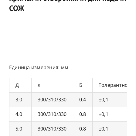
СОЖ
Единица измерения: мм
Д
л
Б
Толерантность
3.0
300/310/330
0.4
±0,1
4.0
300/310/330
0.8
±0,1
5.0
300/310/330
0.8
±0,1