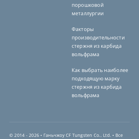
порошковой
металлургии
Факторы
Deutsch (Sie)
производительности
Português do Brasil
стержня из карбида
Čeština
вольфрама
Español de México
Как выбрать наиболее
ไทย
подходящую марку
Bahasa Indonesia
стержня из карбида
Türkçe
вольфрама
日本語
한국어
Tiếng Việt
繁體中文
© 2014 - 2026 •
Ганьчжоу CF Tungsten Co., Ltd.
• Все