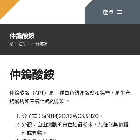
跳
選單
至
內
容
仲鎢酸銨
家
家
產品
仲鎢酸銨
關於我們
仲鎢酸銨
產品
仲鎢酸銨（APT）是一種白色結晶銨鹽和鎢鹽，是生產
鎢酸鈉和三氧化鎢的原料。
聯絡我們
分子式：5(NH4)2O.12WO3.5H2O。
外觀：自由流動的白色結晶粉末，無任何其他鑄
件或異物。