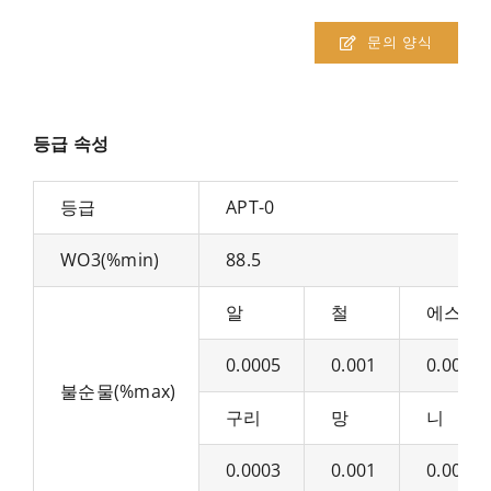
문의 양식
등급 속성
등급
APT-0
WO3(%min)
88.5
알
철
에스
0.0005
0.001
0.0007
불순물(%max)
구리
망
니
0.0003
0.001
0.0007