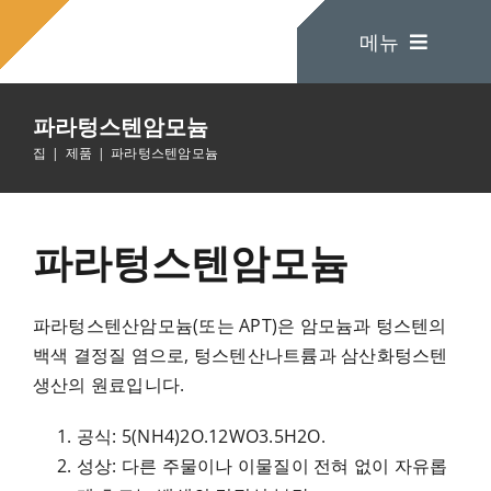
콘
메뉴
텐
츠
로
파라텅스텐암모늄
건
집
집
제품
파라텅스텐암모늄
너
뛰
회사 소개
기
파라텅스텐암모늄
제품
파라텅스텐산암모늄(또는 APT)은 암모늄과 텅스텐의
백색 결정질 염으로, 텅스텐산나트륨과 삼산화텅스텐
문의하기
생산의 원료입니다.
공식: 5(NH4)2O.12WO3.5H2O.
성상: 다른 주물이나 이물질이 전혀 없이 자유롭