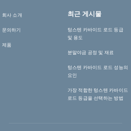
최근 게시물
회사 소개
텅스텐 카바이드 로드 등급
문의하기
Deutsch (Sie)
및 용도
제품
Português do Brasil
분말야금 공정 및 재료
Čeština
Español de México
텅스텐 카바이드 로드 성능의
요인
ไทย
Bahasa Indonesia
가장 적합한 텅스텐 카바이드
Türkçe
로드 등급을 선택하는 방법
日本語
Tiếng Việt
Русский