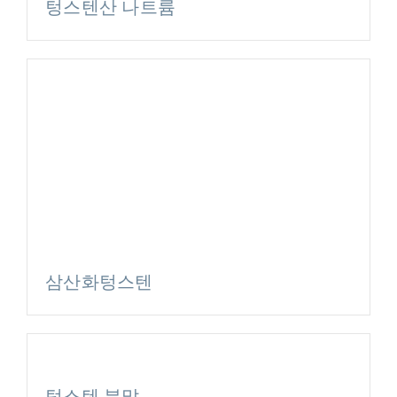
텅스텐산 나트륨
삼산화텅스텐
텅스텐 분말