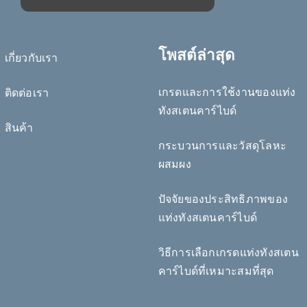
โพสต์ล่าสุด
เกี่ยวกับเรา
เกรดและการใช้งานของแท่ง
ติดต่อเรา
ทังสเตนคาร์ไบด์
Deutsch (Sie)
สินค้า
กระบวนการและวัสดุโลหะ
Português do Brasil
ผสมผง
Čeština
Español de México
ปัจจัยของประสิทธิภาพของ
แท่งทังสเตนคาร์ไบด์
Bahasa Indonesia
Türkçe
วิธีการเลือกเกรดแท่งทังสเตน
日本語
คาร์ไบด์ที่เหมาะสมที่สุด
한국어
Tiếng Việt