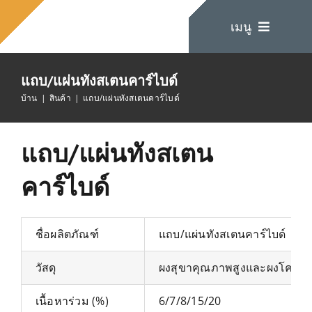
ข้าม
เมนู
ไป
ที่
เนื้อหา
แถบ/แผ่นทังสเตนคาร์ไบด์
บ้าน
บ้าน
สินค้า
แถบ/แผ่นทังสเตนคาร์ไบด์
เกี่ยวกับเรา
แถบ/แผ่นทังสเตน
คาร์ไบด์
สินค้า
ติดต่อเรา
ชื่อผลิตภัณฑ์
แถบ/แผ่นทังสเตนคาร์ไบด์
วัสดุ
ผงสุขาคุณภาพสูงและผงโคบอลต์
เนื้อหาร่วม (%)
6/7/8/15/20