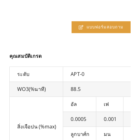
แบบฟอร์มสอบถาม
คุณสมบัติเกรด
ระดับ
APT-0
WO3(%นาที)
88.5
อัล
เฟ
ส
0.0005
0.001
0.0
สิ่งเจือปน (%max)
ลูกบาศ์ก
มน
นิ