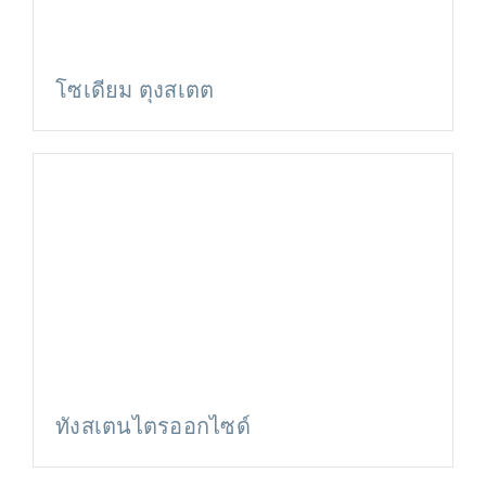
โซเดียม ตุงสเตต
ทังสเตนไตรออกไซด์