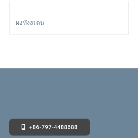
ผงทังสเตน
+86-797-4488688