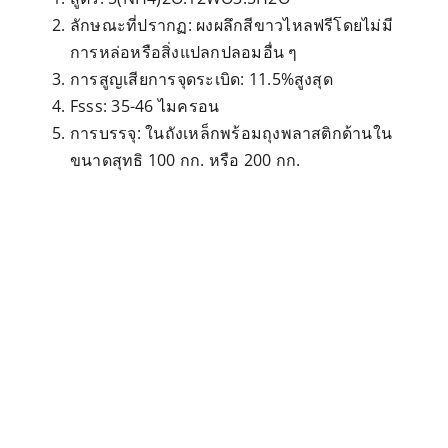
ลักษณะที่ปรากฏ: ผงผลึกสีขาวไหลฟรีโดยไม่มี
การหล่อหรือสิ่งแปลกปลอมอื่น ๆ
การสูญเสียการจุดระเบิด: 11.5%สูงสุด
Fsss: 35-46 ไมครอน
การบรรจุ: ในถังเหล็กพร้อมถุงพลาสติกด้านใน
ขนาดสุทธิ 100 กก. หรือ 200 กก.