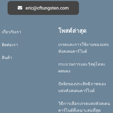
eric@cftungsten.com
โพสต์ล่าสุด
เกี่ยวกับเรา
เกรดและการใช้งานของแท่ง
ติดต่อเรา
ทังสเตนคาร์ไบด์
Deutsch (Sie)
สินค้า
กระบวนการและวัสดุโลหะ
Português do Brasil
ผสมผง
Čeština
Español de México
ปัจจัยของประสิทธิภาพของ
แท่งทังสเตนคาร์ไบด์
Bahasa Indonesia
Türkçe
วิธีการเลือกเกรดแท่งทังสเตน
日本語
คาร์ไบด์ที่เหมาะสมที่สุด