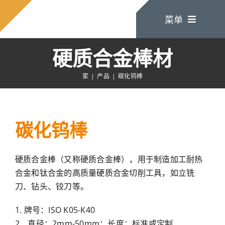
跳
菜单
至
内
容
硬质合金棒材
家
家
产品
碳化钨棒
关于我们
碳化钨棒
产品
硬质合金棒（又称硬质合金棒），用于制造加工耐热
联系我们
合金和钛合金的高质量硬质合金切削工具，如立铣
刀、钻头、铰刀等。
1. 牌号：ISO K05-K40
2、直径：2mm-50mm；长度：标准或定制