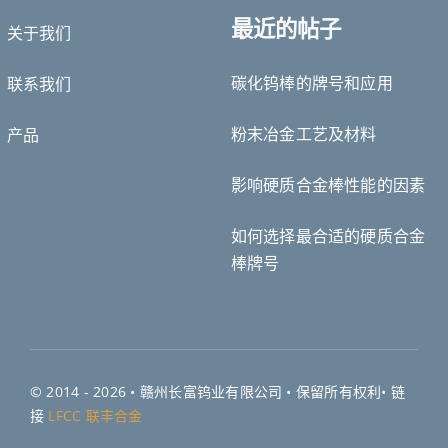
最近的帖子
关于我们
Deutsch (Sie)
碳化钨棒的牌号和应用
联系我们
Português do Brasil
Čeština
粉末冶金工艺及材料
产品
Español de México
影响硬质合金棒性能的因素
ไทย
Bahasa Indonesia
如何选择最合适的硬质合金
Türkçe
棒牌号
日本語
한국어
Tiếng Việt
Русский
© 2014 - 2026 •
赣州长富钨业有限公司
• 保留所有权利• 链
繁體中文
接
LFCC 联丰合金
English