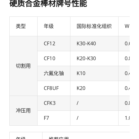
硬质合金棒材牌号性能
类型
年级
国际标准化组织
Wc粒
CF12
K30-K40
0.6μ
CF10
K20-K30
0.8μ
切割用
六氟化铀
K10
0.4μ
CF8UF
K20
0.4μ
CFK3
/
0.8-1
冲压用
F7
/
1.0μ